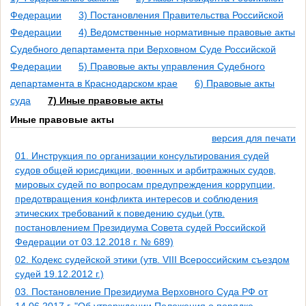
Федерации
3) Постановления Правительства Российской
Федерации
4) Ведомственные нормативные правовые акты
Судебного департамента при Верховном Суде Российской
Федерации
5) Правовые акты управления Судебного
департамента в Краснодарском крае
6) Правовые акты
суда
7) Иные правовые акты
Иные правовые акты
версия для печати
01. Инструкция по организации консультирования судей
судов общей юрисдикции, военных и арбитражных судов,
мировых судей по вопросам предупреждения коррупции,
предотвращения конфликта интересов и соблюдения
этических требований к поведению судьи (утв.
постановлением Президиума Совета судей Российской
Федерации от 03.12.2018 г. № 689)
02. Кодекс судейской этики (утв. VIII Всероссийским съездом
судей 19.12.2012 г.)
03. Постановление Президиума Верховного Суда РФ от
14.06.2017 г. "Об утверждении Положения о порядке