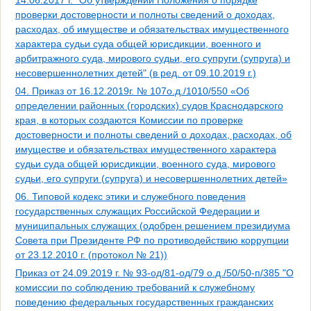
проверки достоверности и полноты сведений о доходах,
расходах, об имуществе и обязательствах имущественного
характера судьи суда общей юрисдикции, военного и
арбитражного суда, мирового судьи, его супруги (супруга) и
несовершеннолетних детей" (в ред. от 09.10.2019 г.)
04. Приказ от 16.12.2019г. № 107о.д./1010/550 «Об
определении районных (городских) судов Краснодарского
края, в которых создаются Комиссии по проверке
достоверности и полноты сведений о доходах, расходах, об
имуществе и обязательствах имущественного характера
судьи суда общей юрисдикции, военного суда, мирового
судьи, его супруги (супруга) и несовершеннолетних детей»
06. Типовой кодекс этики и служебного поведения
государственных служащих Российской Федерации и
муниципальных служащих (одобрен решением президиума
Совета при Президенте РФ по противодействию коррупции
от 23.12.2010 г. (протокол № 21))
Приказ от 24.09.2019 г. № 93-од/81-од/79 о.д./50/50-п/385 "О
комиссии по соблюдению требований к служебному
поведению федеральных государственных гражданских