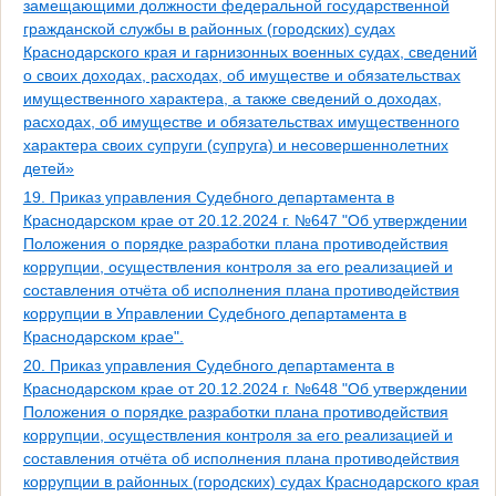
замещающими должности федеральной государственной
гражданской службы в районных (городских) судах
Краснодарского края и гарнизонных военных судах, сведений
о своих доходах, расходах, об имуществе и обязательствах
имущественного характера, а также сведений о доходах,
расходах, об имуществе и обязательствах имущественного
характера своих супруги (супруга) и несовершеннолетних
детей»
19. Приказ управления Судебного департамента в
Краснодарском крае от 20.12.2024 г. №647 "Об утверждении
Положения о порядке разработки плана противодействия
коррупции, осуществления контроля за его реализацией и
составления отчёта об исполнения плана противодействия
коррупции в Управлении Судебного департамента в
Краснодарском крае".
20. Приказ управления Судебного департамента в
Краснодарском крае от 20.12.2024 г. №648 "Об утверждении
Положения о порядке разработки плана противодействия
коррупции, осуществления контроля за его реализацией и
составления отчёта об исполнения плана противодействия
коррупции в районных (городских) судах Краснодарского края