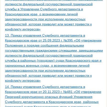
должности федеральной государственной гражданской
службы в Управлении Судебного департамента в
Краснодарском крае, о возникновении личной
заинтересованности при исполнении должностных
обязанностей, которая приводит или может привести к
конфликту интересов»
13. Приказ управления Судебного департамента в
Краснодарском крае от 25.09.2023 г. №395 «Об утверждении
Положения о порядке сообщения федеральными
государственными гражданскими служащими, замещающими
должности федеральной государственной гражданской
службы в районных (городских) судах Краснодарского края и
гарнизонных военных судах, о возникновении личной
заинтересованности при исполнении должностных
обязанностей, которая приводит или может привести к
конфликту интересов»
14. Приказ управления Судебного департамента в
Краснодарском крае от 20.11.2023 г. №481 «Об утверждении
Перечней коррупционно опасных функций Управления
Судебного департамента в Краснодарском крае, районных
(городских) судов Краснодарского края и гарнизонных