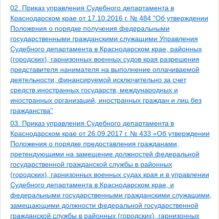
02. Приказ управления Судебного департамента в
Краснодарском крае от 17.10.2016 г. № 484 "Об утверждении
Положения о порядке получения федеральными
государственными гражданскими служащими Управления
Судебного департамента в Краснодарском крае, районных
(городских), гарнизонных военных судов края разрешения
представителя нанимателя на выполнение оплачиваемой
деятельности, финансируемой исключительно за счет
средств иностранных государств, международных и
иностранных организаций, иностранных граждан и лиц без
гражданства"
03. Приказ управления Судебного департамента в
Краснодарском крае от 26.09.2017 г. № 433 «Об утверждении
Положения о порядке предоставления гражданами,
претендующими на замещение должностей федеральной
государственной гражданской службы в районных
(городских), гарнизонных военных судах края и в управлении
Судебного департамента в Краснодарском крае, и
федеральными государственными гражданскими служащими,
замещающими должности федеральной государственной
гражданской службы в районных (городских), гарнизонных