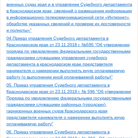
военных судах края и в управлении Судебного департамента
в Краснодарском крае, сведений о размещении информации
в информационно-телекоммуникационной сети «Интернет»,
обработке указанных сведений и проверке их достоверности
и полноты»"
04.Приказ управления Судебного департамента в
Краснодарском крае от 23.11.2018 г. №595 "Об утверждении
порядка по уведомлению федеральными государственными
гражданскими служащими управления судебного
департамента в краснодарском крае представителя
нанимателя о намерении выполнять иную оплачиваемую
работу (о выполнении иной оплачиваемой работы)"
05. Приказ управления Судебного департамента в
Краснодарском крае от 23.11.2018 г. № 596 "Об утверждении
Порядка по уведомлению федеральными государственными
гражданскими служащими районных (городских),
гарнизонных военных судов Краснодарского края
представителя нанимателя о намерении выполнять иную
оплачиваемую работу"
06. Приказ управления Судебного департамента в