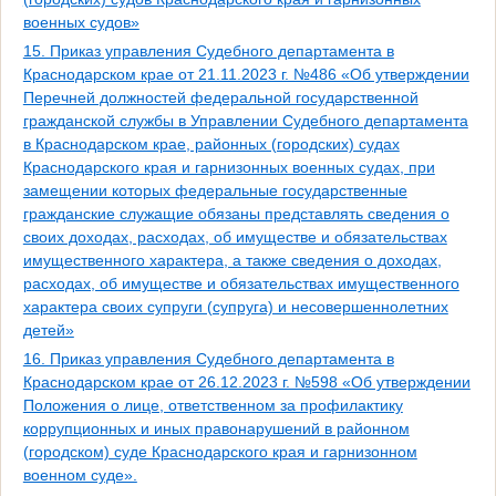
военных судов»
15. Приказ управления Судебного департамента в
Краснодарском крае от 21.11.2023 г. №486 «Об утверждении
Перечней должностей федеральной государственной
гражданской службы в Управлении Судебного департамента
в Краснодарском крае, районных (городских) судах
Краснодарского края и гарнизонных военных судах, при
замещении которых федеральные государственные
гражданские служащие обязаны представлять сведения о
своих доходах, расходах, об имуществе и обязательствах
имущественного характера, а также сведения о доходах,
расходах, об имуществе и обязательствах имущественного
характера своих супруги (супруга) и несовершеннолетних
детей»
16. Приказ управления Судебного департамента в
Краснодарском крае от 26.12.2023 г. №598 «Об утверждении
Положения о лице, ответственном за профилактику
коррупционных и иных правонарушений в районном
(городском) суде Краснодарского края и гарнизонном
военном суде».